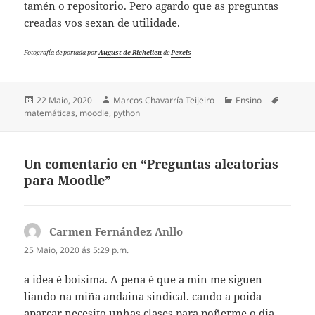
tamén o repositorio. Pero agardo que as preguntas
creadas vos sexan de utilidade.
Fotografía de portada por
August de Richelieu
de
Pexels
Publicado
Autor
Categorias
Etiqueta
22 Maio, 2020
Marcos Chavarría Teijeiro
Ensino
o
matemáticas
,
moodle
,
python
Un comentario en “Preguntas aleatorias
para Moodle”
Carmen Fernández Anllo
di:
25 Maio, 2020 ás 5:29 p.m.
a idea é boisima. A pena é que a min me siguen
liando na miña andaina sindical. cando a poida
aparcar necesito unhas clases para poñerme o dia