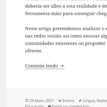
debería ser alleo a esta realidade e
ferramenta máis para conseguir che
Neste artigo pretendemos analizar o 
nas redes sociais así como amosar alg
comunidades existentes ou propoñer 
ofrecen.
Redes sociais e lingua
Continúe lendo
Publicado
Categorias
Etiquetas
29 Maio, 2021
Ensino
Lingua
,
Redes
o
en Redes 
Educación
Deixa un comentario