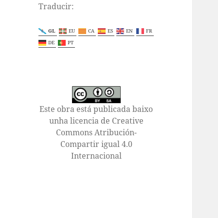
Traducir:
GL
EU
CA
ES
EN
FR
DE
PT
Este obra está publicada baixo
unha licencia de Creative
Commons Atribución-
Compartir igual 4.0
Internacional