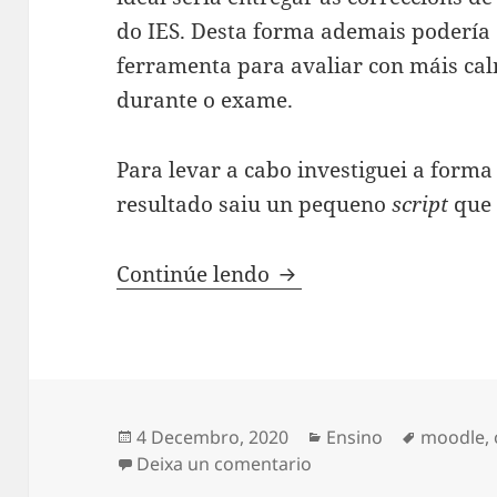
do IES. Desta forma ademais podería
ferramenta para avaliar con máis ca
durante o exame.
Para levar a cabo investiguei a forma
resultado saiu un pequeno
script
que 
Automatizando a subid
Continúe lendo
Publicado
Categorias
Etiqueta
4 Decembro, 2020
Ensino
moodle
,
o
en Automatizando a su
Deixa un comentario