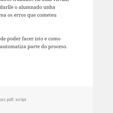
 darlle o alumnado unha
lma os erros que cometeu
 de poder facer isto e como
automatiza parte do proceso.
a de traballos escritos en Moodle
s
ocr
,
pdf
,
script
bida de traballos escritos en Moodle